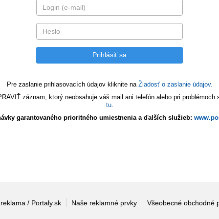
Pre zaslanie prihlasovacích údajov kliknite na
Žiadosť o zaslanie údajov.
VIŤ záznam, ktorý neobsahuje váš mail ani telefón alebo pri problémoch s 
tu
.
ávky garantovaného prioritného umiestnenia a ďalších služieb:
www.por
 reklama / Portaly.sk
Naše reklamné prvky
Všeobecné obchodné 