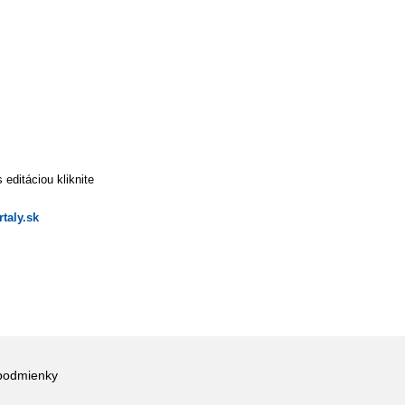
editáciou kliknite
taly.sk
podmienky