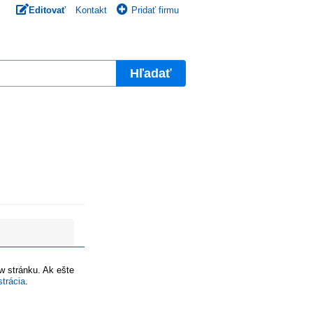
Editovať
Kontakt
Pridať firmu
Hľadať
ww stránku. Ak ešte
strácia
.