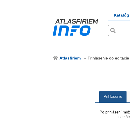
Katalóg
Atlasfiriem
Prihlásenie do editácie 
Prihlásenie
Po prihlásení môže
nemáte