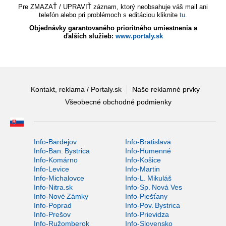
Pre ZMAZAŤ / UPRAVIŤ záznam, ktorý neobsahuje váš mail ani
telefón alebo pri problémoch s editáciou kliknite
tu
.
Objednávky garantovaného prioritného umiestnenia a
ďalších služieb:
www.portaly.sk
Kontakt, reklama / Portaly.sk
Naše reklamné prvky
Všeobecné obchodné podmienky
Info-Bardejov
Info-Bratislava
Info-Ban. Bystrica
Info-Humenné
Info-Komárno
Info-Košice
Info-Levice
Info-Martin
Info-Michalovce
Info-L. Mikuláš
Info-Nitra.sk
Info-Sp. Nová Ves
Info-Nové Zámky
Info-Piešťany
Info-Poprad
Info-Pov. Bystrica
Info-Prešov
Info-Prievidza
Info-Ružomberok
Info-Slovensko