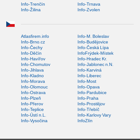
Info-Trenčín
Info-Trnava
Info-Žilina
Info-Zvolen
Atlasfirem.info
Info-M. Boleslav
Info-Brno.cz
Info-Budějovice
Info-Čechy
Info-Česká Lípa
Info-Děčín
InfoFrýdek-Místek
Info-Havířov
Info-Hradec Kr.
Info-Chomutov
Info-Jablonec n.N.
Info-Jihlava
Info-Karviná
Info-Kladno
Info-Liberec
Info-Morava
Info-Most
Info-Olomouc
Info-Opava
Info-Ostrava
Info-Pardubice
Info-Plzeň
Info-Praha
Info-Přerov
Info-Prostějov
Info-Teplice
Info-Třebíč
Info-Ústí n.L.
Info-Karlovy Vary
Info-Vysočina
InfoZlín