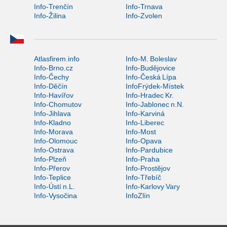
Info-Trenčín
Info-Trnava
Info-Žilina
Info-Zvolen
Atlasfirem.info
Info-M. Boleslav
Info-Brno.cz
Info-Budějovice
Info-Čechy
Info-Česká Lípa
Info-Děčín
InfoFrýdek-Místek
Info-Havířov
Info-Hradec Kr.
Info-Chomutov
Info-Jablonec n.N.
Info-Jihlava
Info-Karviná
Info-Kladno
Info-Liberec
Info-Morava
Info-Most
Info-Olomouc
Info-Opava
Info-Ostrava
Info-Pardubice
Info-Plzeň
Info-Praha
Info-Přerov
Info-Prostějov
Info-Teplice
Info-Třebíč
Info-Ústí n.L.
Info-Karlovy Vary
Info-Vysočina
InfoZlín