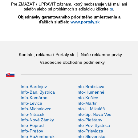
Pre ZMAZAŤ / UPRAVIŤ záznam, ktorý neobsahuje váš mail ani
telefón alebo pri problémoch s editáciou kliknite
tu
.
Objednávky garantovaného prioritného umiestnenia a
ďalších služieb:
www.portaly.sk
Kontakt, reklama / Portaly.sk
Naše reklamné prvky
Všeobecné obchodné podmienky
Info-Bardejov
Info-Bratislava
Info-Ban. Bystrica
Info-Humenné
Info-Komárno
Info-Košice
Info-Levice
Info-Martin
Info-Michalovce
Info-L. Mikuláš
Info-Nitra.sk
Info-Sp. Nová Ves
Info-Nové Zámky
Info-Piešťany
Info-Poprad
Info-Pov. Bystrica
Info-Prešov
Info-Prievidza
Info-Ružomberok
Info-Slovensko