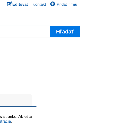
Editovať
Kontakt
Pridať firmu
Hľadať
ww stránku. Ak ešte
strácia
.