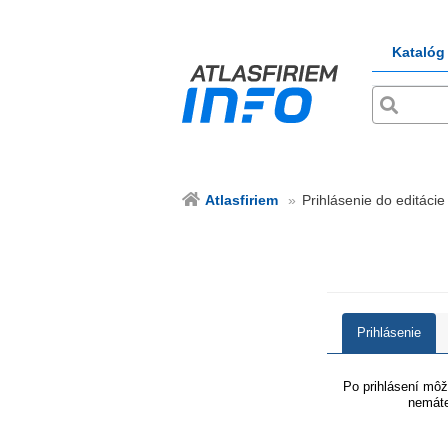
Katalóg
Atlasfiriem
Prihlásenie do editácie 
Prihlásenie
Po prihlásení môže
nemáte