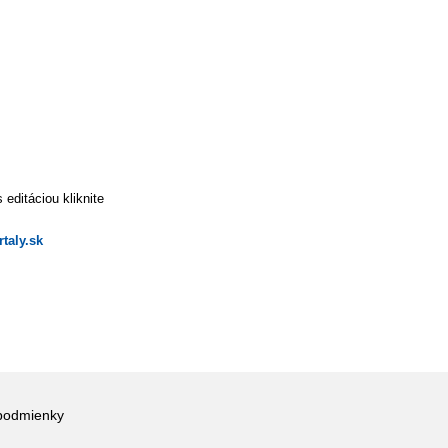
editáciou kliknite
taly.sk
podmienky