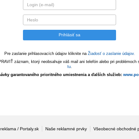
Pre zaslanie prihlasovacích údajov kliknite na
Žiadosť o zaslanie údajov.
VIŤ záznam, ktorý neobsahuje váš mail ani telefón alebo pri problémoch s 
tu
.
ávky garantovaného prioritného umiestnenia a ďalších služieb:
www.por
 reklama / Portaly.sk
Naše reklamné prvky
Všeobecné obchodné 