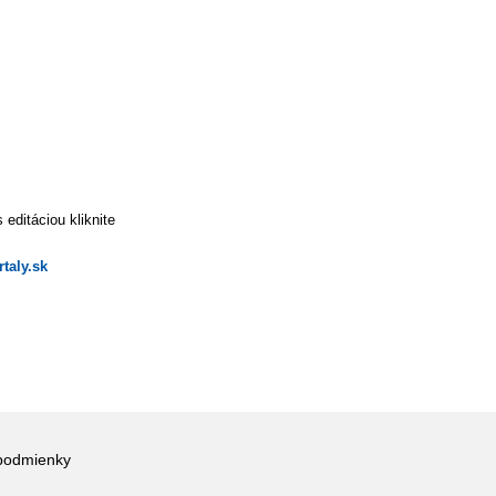
editáciou kliknite
taly.sk
podmienky