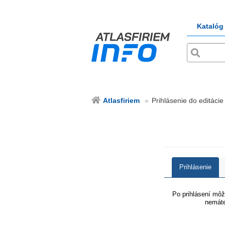
Katalóg
Atlasfiriem
Prihlásenie do editácie 
Prihlásenie
Po prihlásení môže
nemáte