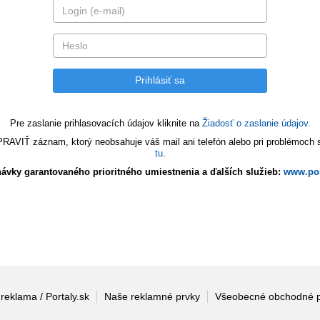
Pre zaslanie prihlasovacích údajov kliknite na
Žiadosť o zaslanie údajov.
VIŤ záznam, ktorý neobsahuje váš mail ani telefón alebo pri problémoch s 
tu
.
ávky garantovaného prioritného umiestnenia a ďalších služieb:
www.por
 reklama / Portaly.sk
Naše reklamné prvky
Všeobecné obchodné 