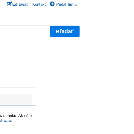
Editovať
Kontakt
Pridať firmu
Hľadať
ww stránku. Ak ešte
strácia
.