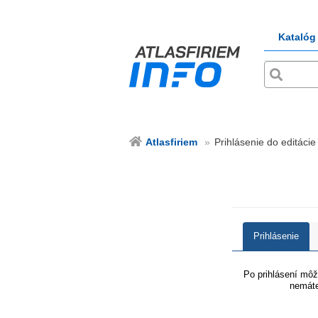
Katalóg
Atlasfiriem
Prihlásenie do editácie 
Prihlásenie
Po prihlásení môže
nemáte