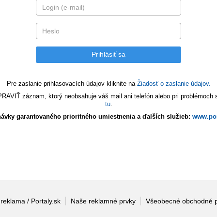
Pre zaslanie prihlasovacích údajov kliknite na
Žiadosť o zaslanie údajov.
VIŤ záznam, ktorý neobsahuje váš mail ani telefón alebo pri problémoch s 
tu
.
ávky garantovaného prioritného umiestnenia a ďalších služieb:
www.por
 reklama / Portaly.sk
Naše reklamné prvky
Všeobecné obchodné 