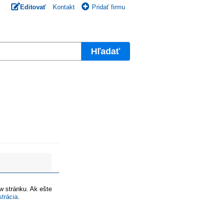
Editovať
Kontakt
Pridať firmu
Hľadať
ww stránku. Ak ešte
strácia
.