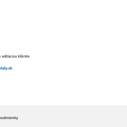
editáciou kliknite
taly.sk
podmienky