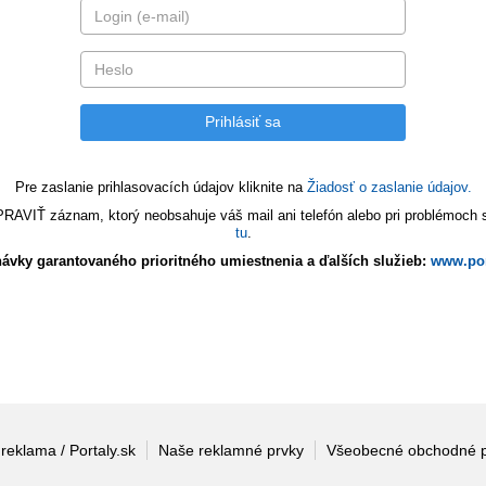
Pre zaslanie prihlasovacích údajov kliknite na
Žiadosť o zaslanie údajov.
VIŤ záznam, ktorý neobsahuje váš mail ani telefón alebo pri problémoch s 
tu
.
ávky garantovaného prioritného umiestnenia a ďalších služieb:
www.por
 reklama / Portaly.sk
Naše reklamné prvky
Všeobecné obchodné 