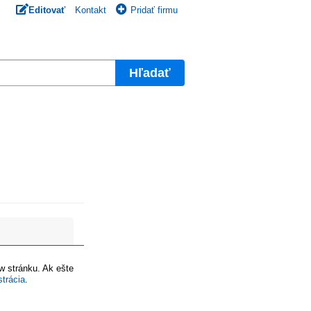
Editovať
Kontakt
Pridať firmu
Hľadať
ww stránku. Ak ešte
strácia
.