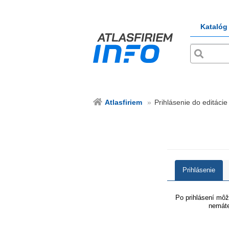
Katalóg
Atlasfiriem
Prihlásenie do editácie 
Prihlásenie
Po prihlásení môže
nemáte