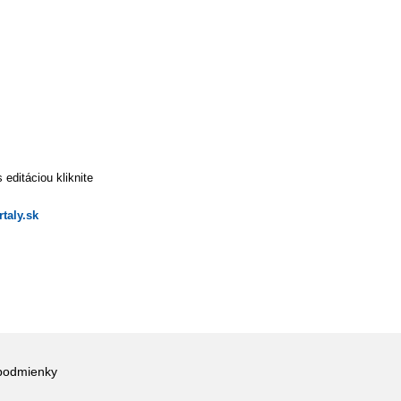
editáciou kliknite
taly.sk
podmienky