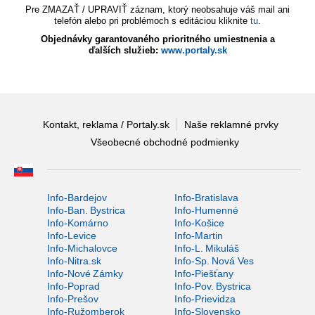
Pre ZMAZAŤ / UPRAVIŤ záznam, ktorý neobsahuje váš mail ani
telefón alebo pri problémoch s editáciou kliknite
tu
.
Objednávky garantovaného prioritného umiestnenia a
ďalších služieb:
www.portaly.sk
Kontakt, reklama / Portaly.sk
Naše reklamné prvky
Všeobecné obchodné podmienky
Info-Bardejov
Info-Bratislava
Info-Ban. Bystrica
Info-Humenné
Info-Komárno
Info-Košice
Info-Levice
Info-Martin
Info-Michalovce
Info-L. Mikuláš
Info-Nitra.sk
Info-Sp. Nová Ves
Info-Nové Zámky
Info-Piešťany
Info-Poprad
Info-Pov. Bystrica
Info-Prešov
Info-Prievidza
Info-Ružomberok
Info-Slovensko