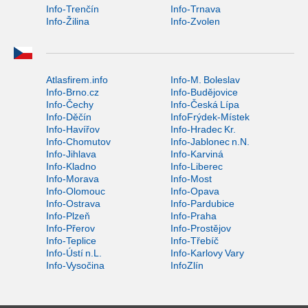
Info-Trenčín
Info-Trnava
Info-Žilina
Info-Zvolen
Atlasfirem.info
Info-M. Boleslav
Info-Brno.cz
Info-Budějovice
Info-Čechy
Info-Česká Lípa
Info-Děčín
InfoFrýdek-Místek
Info-Havířov
Info-Hradec Kr.
Info-Chomutov
Info-Jablonec n.N.
Info-Jihlava
Info-Karviná
Info-Kladno
Info-Liberec
Info-Morava
Info-Most
Info-Olomouc
Info-Opava
Info-Ostrava
Info-Pardubice
Info-Plzeň
Info-Praha
Info-Přerov
Info-Prostějov
Info-Teplice
Info-Třebíč
Info-Ústí n.L.
Info-Karlovy Vary
Info-Vysočina
InfoZlín