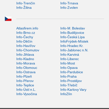
Info-Trenčín
Info-Trnava
Info-Žilina
Info-Zvolen
Atlasfirem.info
Info-M. Boleslav
Info-Brno.cz
Info-Budějovice
Info-Čechy
Info-Česká Lípa
Info-Děčín
InfoFrýdek-Místek
Info-Havířov
Info-Hradec Kr.
Info-Chomutov
Info-Jablonec n.N.
Info-Jihlava
Info-Karviná
Info-Kladno
Info-Liberec
Info-Morava
Info-Most
Info-Olomouc
Info-Opava
Info-Ostrava
Info-Pardubice
Info-Plzeň
Info-Praha
Info-Přerov
Info-Prostějov
Info-Teplice
Info-Třebíč
Info-Ústí n.L.
Info-Karlovy Vary
Info-Vysočina
InfoZlín