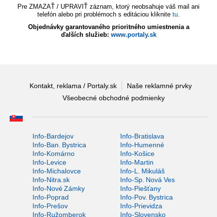
Pre ZMAZAŤ / UPRAVIŤ záznam, ktorý neobsahuje váš mail ani
telefón alebo pri problémoch s editáciou kliknite
tu
.
Objednávky garantovaného prioritného umiestnenia a
ďalších služieb:
www.portaly.sk
Kontakt, reklama / Portaly.sk
Naše reklamné prvky
Všeobecné obchodné podmienky
Info-Bardejov
Info-Bratislava
Info-Ban. Bystrica
Info-Humenné
Info-Komárno
Info-Košice
Info-Levice
Info-Martin
Info-Michalovce
Info-L. Mikuláš
Info-Nitra.sk
Info-Sp. Nová Ves
Info-Nové Zámky
Info-Piešťany
Info-Poprad
Info-Pov. Bystrica
Info-Prešov
Info-Prievidza
Info-Ružomberok
Info-Slovensko